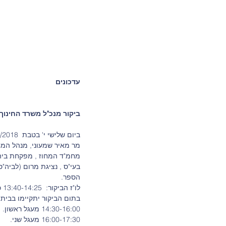
עדכונים
ביקור מנכ"ל משרד החינוך
ביום שלישי י' בטבת  18/12/2018, מנכ"ל משרד החינוך מר שמואל אבואב, 
מר מאיר שמעוני, מנהל המחו
מחמ"ד המחוז , מפקחת ביה"ס
בעי"ס , נציגת מרום (לביה"ס 
הספר.  
לו"ז הביקור:  13:40-14:25 כ-50 דק' עם צוות ההנהלה ובעלי תפקידים.
בתום הביקור יתקיימו בבית הספר 2 קבוצות מיקוד בהו
14:30-16:00 מעגל ראשון.
16:00-17:30 מעגל שני.       