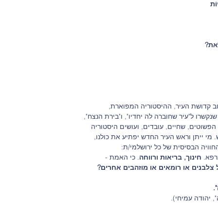
וֹת
זֹאת?
וב קדושת העיר, ההיסטוריה המפוארת, 
נקשרו ל"עיר שחוברה לה יחדיו", ו"בירת הנצח", 
הפשוטים, שחיים, עובדים, ועושים היסטוריה 
 מי ייתן וראש העיר החדש יפתיע את כולנו, 
וויה הבסיסית של כל ירושלמי/ת: 
רפא. 
חינוך, בריאות ורווחה
. כי האמת - 
 צלבנים או רומאים או מוזהבים אחרים?
.
, יהודה עמיחי).