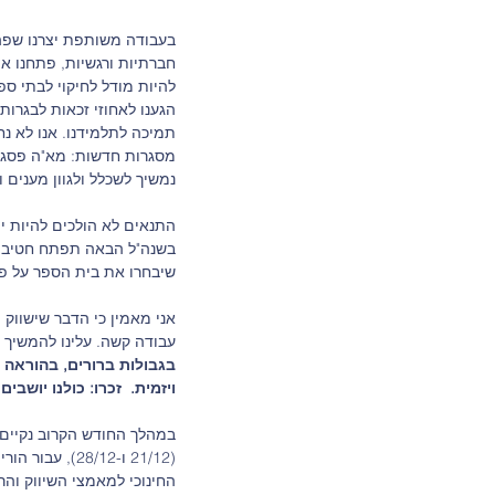
בעבודה משותפת יצרנו שפה
חברתיות ורגשיות, פתחנו א
להיות מודל לחיקוי לבתי ספ
הגענו לאחוזי זכאות לבגרות 
תמיכה לתלמידנו. אנו לא נח
מסגרות חדשות: מא"ה פסגות (ז'4), ומיל"ת (מרכז למידה לצמצו
נמשיך לשכלל ולגוון מענים ו
התנאים לא הולכים להיות י
בשנה"ל הבאה תפתח חטיבת ב
שיבחרו את בית הספר על פי 
אני מאמין כי הדבר שישווק 
עבודה קשה. עלינו להמשיך 
בגבולות ברורים, בהוראה 
ויזמית.  זכרו: כולנו יושבים
במהלך החודש הקרוב נקיים בבית הספר ע
(21/12 ו-28/12), עבור הורי ותלמידי כיתות ו'.  נשמח להתגייסות הצוות 
החינוכי למאמצי השיווק והר