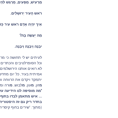
מַרְעִישׁ, מַפְעִים, מְרַגֵּשׁ לִהְי
רֹאש הָעִיר יְרוּשָׁלַיִם. 
אֵיךְ יִהְיֶה אָדָם רֹאשׁ עִיר כָּ
מַה יַּעֲשֶׂה בָּהּ? 
יִבְנֶה וְיִבְנֶה וְיִבְנֶה.
לעיתים יש לי תחושה כי מר
וכל הסופרלטיבים והכתרים ש
לא רואים אותנו הירושלמים 
אמיתית בעיר, כל יום מחדש.
יתמקד ויקדם את הרווחה והח
מ
זון, 
מ
עון, 
מ
לבוש, 
מ
ורה ומ
"מה מוסיפה לנו הידיעה על
... איש מתאמן לבדו בתוף
בחדר ריק גם זה היסטוריה"
(מתוך: "שירים בחוף קיסריה"