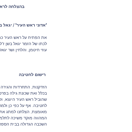
                   בהצלחה לראש העיר החדש ולנו הירושלמים/ות.
"אדוני ראש העיר" / יגאל ב
את הפתיח על ראש העיר כת
לכתו של הזמר יגאל בשן ז"ל.
עוזי חיטמן, והלחין ושר יגא
רישום לחטיבה
הזדקנות, התחרדות והגירה ש
בכלל ואת שכונת גילה בפרט.
שהוביל ראש העיר היוצא, וק
לחטיבה. אף על כפי כן ולמר
מאומצת, הצלחנו למתג את ב
המהווה מוקד משיכה לתלמיד