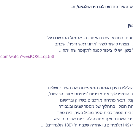
שן
בתי במוצאי שבת האחרונה. אתמול התבשרנו על 
  מצרף קישור לשיר "אדוני ראש העיר", שכתב 
ל בשן. יש לי ציפור קטנה לתקופה שהייתה... 
e.com/watch?v=sKO2LLqL58I
לילית הינן מגמות המאפיינות את העיר ירושלים 
 הוסיפו לכך את מדיניות "פתיחת אזורי הרישום", 
בלו תנאי פתיחה מורכבים בשיווק וברישום 
ות הכול , בתהליך של מספר שנים ובעבודה 
ית הספר כבית ספר מוביל בעיר, בית ספר 
י השכונה ואף מחוצה לה. כיום שכבת ז' היא 
השכבה הגדולה בבית הספר (149תלמידים), ואחריה שכבת ח' (130 תלמידים)....                