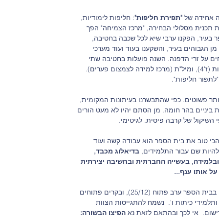
 אחידה של 
"תפירת חליפות"
: חליפות לימודיות, 
ת תכנית מסלולי הבחירה, "מרכז הצמיחה" הפך 
ר בעיר, הפקנו ערבי שיא לכל שכבה בחטיבה, 
מן הגבוהים בעיר, והשקענו בעוד ועוד מערכי 
ים על זרי הדפנה. השנה פועלות בחטיבה שתי 
ם פערים). 
"לתפור חליפות".
ותר פשוטים. כפי שהתבשרנו בעיתונות המקומית, 
יניים בהר חומה. מן הסתם יהיו לא מעט הורים 
השיקול של קרבה פיסית. לגיטימי.
הכי טוב את בית הספר הוא עבודה קשה ועוד 
להיות שם עבור התלמידים, 
בדיאלוג מכבד, 
ובלמידה, בעשייה החברתית ובחשיבה יצירתית 
 על אותו ענף...
רב פתוח (25/12), ובקרים פתוחים 
ישום.  אי לכך ובהתאם לזאת נא 
הפיצו הבשורה: