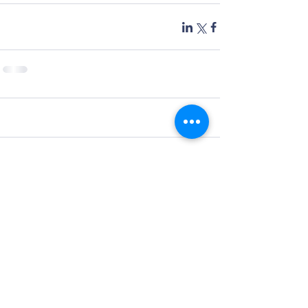
תגובות
כתיבת תגובה...
כתובת - ירושלים, ורדינון 12
אימייל