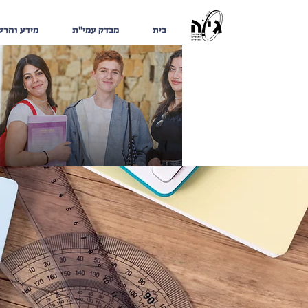
בית
מבדק עמי"ת
מידע והר