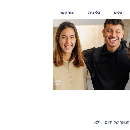
כלים
כלי גוגל
צור קשר
וער של היום... "לא 