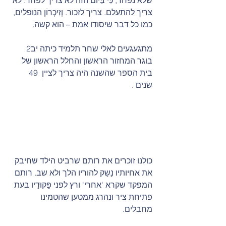
שלא נפחד, כִּי בַּיוֹם הזה לא צריך לפחד. לא 
צריך להתעלם. צריך לזכור. וְזִיכְרוֹן הנופלים, 
כמו כל דבר שיסודו אמת – הוא קשה.
מתגעגעים לאלי שחר תלמיד כיתה יב2 
בוגר המחזור הראשון והחלל הראשון של 
בית הספר שהשנה היה צריך לציין  49  
שנים .
כולנו זוכרים את רותם שרביט הילד שחיבק 
את אחיותיו נַשַק להוריו הלך ולא שב. רותם 
המפקד שקרא 'אחרי' ורץ לפני פַּקוּדַיו בעת 
פתיחת ציר ונהרג ממטען שהטמינו 
מחבלים.