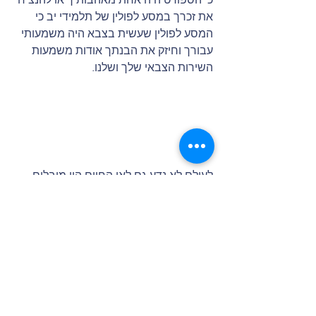
את זכרך במסע לפולין של תלמידי יב כי 
המסע לפולין שעשית בצבא היה משמעותי 
עבורך וחיזק את הבנתך אודות משמעות 
השירות הצבאי שלך ושלנו.
לעולם לא נדע גם לאן החיים היו מובלים 
את שרית יחזקאל שהתגברה על כל כך 
הרבה וזו הייתה רק ההתחלה.
מבצע צוק איתן הפך  גם את משפחתו של 