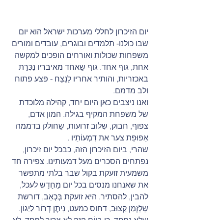
יום הזיכרון לחללי מערכות ישראל הוא יום 
שבו כולנו- תלמדים ובוגרים, עובדים ומורים 
משפחות שכולות ואורחים הופכים למקשה 
אחת, גוף אחד. גוף שֵאחד מאיבריו נִכְּרַת 
באכזריות, והותיר אחריו לַנֵצַח - פצע פתוח 
ולב מדמם.   
ואנו ניצבים כאן היום יחד, קהילה מלוכדת 
של משפחת המקיף בגילה. המון אדם, 
צפוף, חבוק, שְלוּב זרועות, שֵחולק בדממה 
אַפוּפַת צער את דִמְעוֹתַיו .
שהרי, ביום הזיכרון הזה, כבכל יום זיכרון, 
נפתחים הסכרים מעל דמעותינו. צפירה חד 
משמעית זועקת בקול שבר בלתי מתפשר 
את שאנחנו מנסים בכל יום מֵחַדַש לעכל, 
להבין, להסתיר. היא זועקת בְּכְאֵב, דורשת 
שֵלֵזְמַן קַצוּב, דחוס כמעט, נִיתֶן דְרוֹר לַיַגוֹן. 