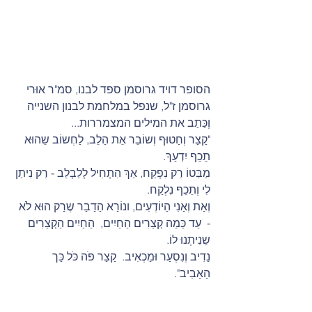
הסופר דויד גרוסמן ספד לבנו, סמ"ר אוּרי 
גרוסמן ז"ל, שנפל במלחמת לבנון השנייה 
וְכַּתַב את המילים המצמררות...
"קַצַר וְחַטוּף וְשוֹבֵר אֵת הַלֵב, לַחְשוֹב שֵהוּא 
תֵכֵף יִדְעַךְ.
מַבַּטוֹ רַק נִפְקַח, אַךְ הִתְחִיל לְלַבְלֵב - רַק נִיתַן 
לִי וְתֵכֵף נִלְקַח.
וְאַת וְאַנִי הַיוֹדְעִים, ונוֹרַא הַדַבַר שֶרַק הוּא לֹא 
-  עַד כַּמַה קְצַרִים הַחַיִים,  הַחַיִים הַקְצַרִים 
שֵנִיתְנוּ לוֹ.
נַדִיב וְנִסְעַר וּמַכְאִיב.  קַצַר פֹּה כֹּל כַּך  
הַאַבִיב".